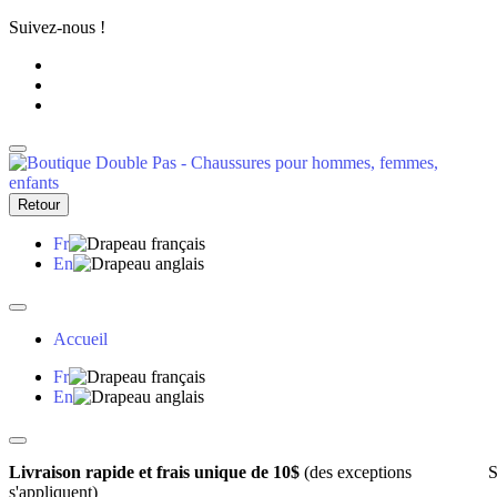
Suivez-nous !
Retour
Fr
En
Accueil
Fr
En
Livraison rapide et frais unique de 10$
(des exceptions
S
s'appliquent)