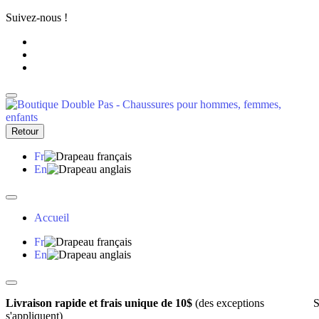
Suivez-nous !
Retour
Fr
En
Accueil
Fr
En
Livraison rapide et frais unique de 10$
(des exceptions
S
s'appliquent)