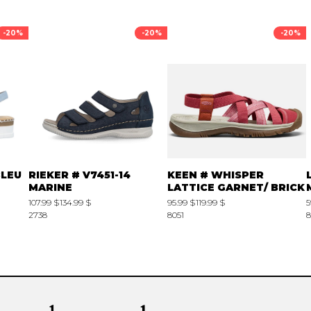
-20%
-20%
-20%
BLEU
RIEKER # V7451-14
KEEN # WHISPER
MARINE
LATTICE GARNET/ BRICK
107.99 $
134.99 $
95.99 $
119.99 $
5
2738
8051
8