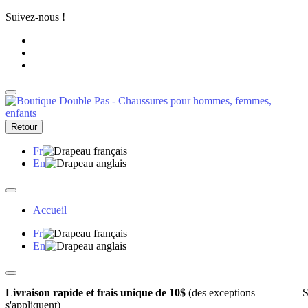
Suivez-nous !
Retour
Fr
En
Accueil
Fr
En
Livraison rapide et frais unique de 10$
(des exceptions
S
s'appliquent)