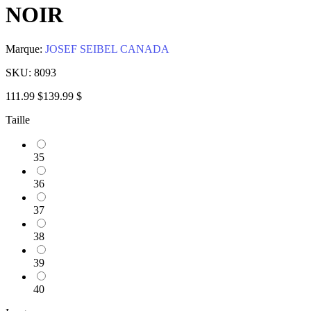
NOIR
Marque:
JOSEF SEIBEL CANADA
SKU:
8093
111.99 $
139.99 $
Taille
35
36
37
38
39
40