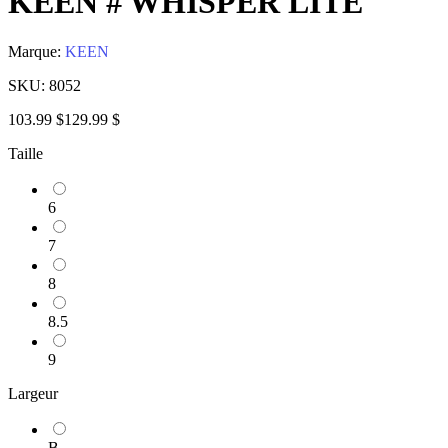
KEEN # WHISPER LITE
Marque:
KEEN
SKU:
8052
103.99 $
129.99 $
Taille
6
7
8
8.5
9
Largeur
B