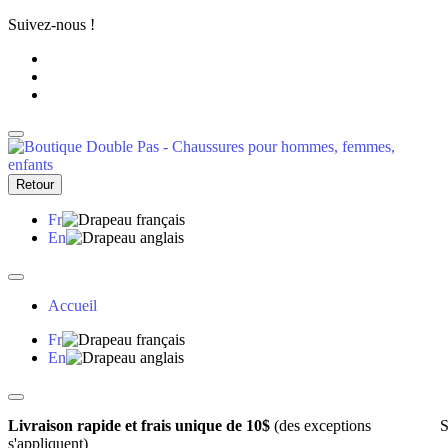
Suivez-nous !
Retour
Fr
En
Accueil
Fr
En
Livraison rapide et frais unique de 10$
(des exceptions
S
s'appliquent)