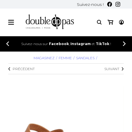
Suivez-nous !
Suivez-nous sur
Facebook
,
Instagram
et
TikTok
!
MAGASINEZ
FEMME
SANDALES
PRÉCÉDENT
SUIVANT