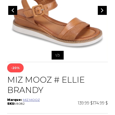
1
/
3
-20%
MIZ MOOZ # ELLIE
BRANDY
Marque:
MIZ MOOZ
139.99 $
174.99 $
SKU:
8082