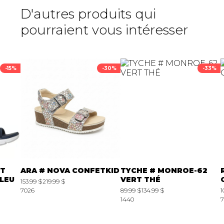
D'autres produits qui
pourraient vous intéresser
-15%
-30%
-33%
IT
ARA # NOVA CONFETKID
TYCHE # MONROE-62
LEU
VERT THÉ
153.99 $
219.99 $
7026
89.99 $
134.99 $
1
1440
7