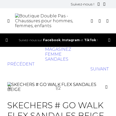
Suivez-nous !
Suivez-nous sur
Facebook
,
Instagram
et
TikTok
!
MAGASINEZ
FEMME
SANDALES
PRÉCÉDENT
SUIVANT
1
/
2
-15%
SKECHERS # GO WALK
FLEX SANDALES BEIGE