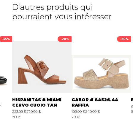
D'autres produits qui
pourraient vous intéresser
-35%
-20%
-20%
HISPANITAS # MIAMI
GABOR # 84526.44
S
CERVO CUOIO TAN
RAFFIA
9
223.99 $
279.99 $
199.99 $
249.99 $
6
7003
7087