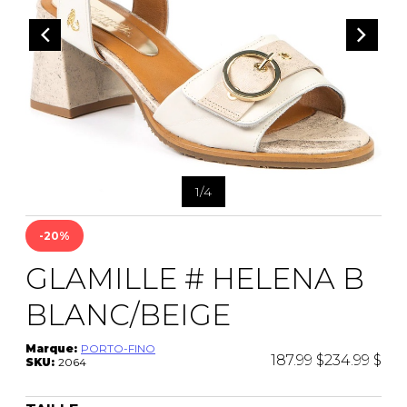
CEINTURES
ENTRETIEN
FEMMES
AUTRES
ENTRETIEN
HOMMES
CIRAGES
LACETS
SEMELLES
PANTOUFLES
VAPORISATEUR
SACS À MAIN
1
/
4
-20%
VETEMENTS
GLAMILLE # HELENA B
BLANC/BEIGE
Marque:
PORTO-FINO
187.99 $
234.99 $
SKU:
2064