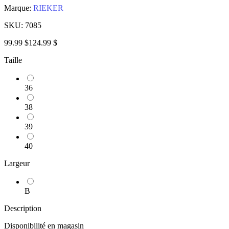
Marque:
RIEKER
SKU:
7085
99.99 $
124.99 $
Taille
36
38
39
40
Largeur
B
Description
Disponibilité en magasin