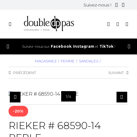
Suivez-nous !
Suivez-nous sur
Facebook
,
Instagram
et
TikTok
!
MAGASINEZ
FEMME
SANDALES
PRÉCÉDENT
SUIVANT
1
/
4
-20%
RIEKER # 68590-14