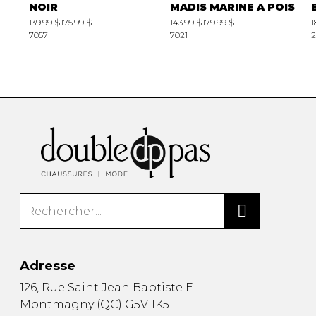
NOIR
MADIS MARINE A POIS
139.99 $
175.99 $
143.99 $
179.99 $
1
7057
7021
2
Adresse
126, Rue Saint Jean Baptiste E
Montmagny
(
QC
)
G5V 1K5