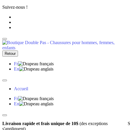
Suivez-nous !
Retour
Fr
En
Accueil
Fr
En
Livraison rapide et frais unique de 10$
(des exceptions
S
s'appliquent)