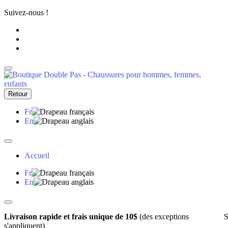
Suivez-nous !
Retour
Fr
En
Accueil
Fr
En
Livraison rapide et frais unique de 10$
(des exceptions
S
s'appliquent)