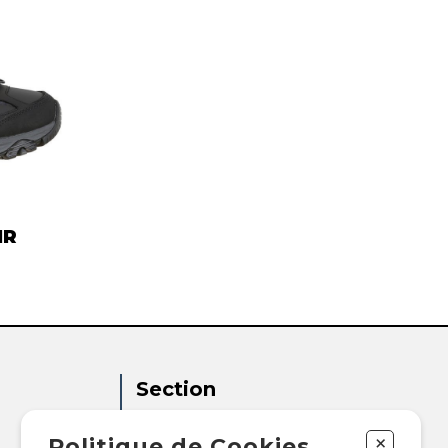
AIN
VETEMENTS
VETEMENTS
IR
Section
Femme
+
Politique de Cookies