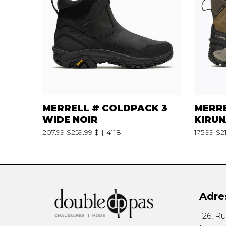
CEINTURES
ENTRETIEN
FEMMES
AUTRES
HOMMES
CIRAGES
LACETS
SEMELLES
VAPORISATEU
MERRELL # COLDPACK 3
MERR
WIDE NOIR
KIRUN
207.99 $
259.99 $
4118
175.99 $
2
Adre
126, R