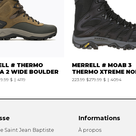
PANTOUFLES
SACS À M
FEMMES
AUTRES
HOMMES
CUIRS
UNISEXE
TISSUS
VEGAN
R
VOYAGE
ELL # THERMO
MERRELL # MOAB 3
A 2 WIDE BOULDER
THERMO XTREME NO
19.99 $
4119
223.99 $
279.99 $
4094
sse
Informations
ue Saint Jean Baptiste
À propos