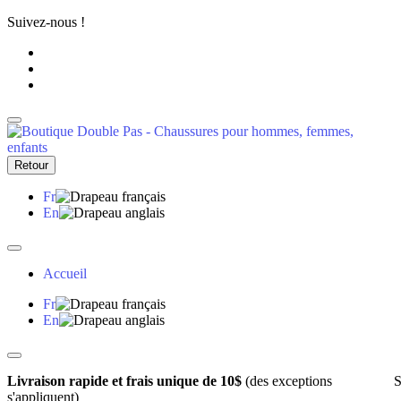
Suivez-nous !
Retour
Fr
En
Accueil
Fr
En
Livraison rapide et frais unique de 10$
(des exceptions
S
s'appliquent)