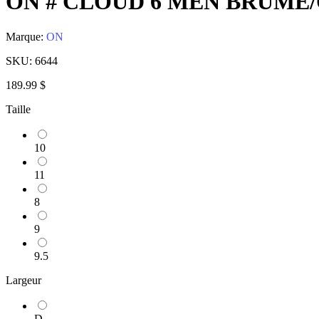
ON # CLOUD 6 MEN BRUME
Marque:
ON
SKU:
6644
189.99 $
Taille
10
11
8
9
9.5
Largeur
D