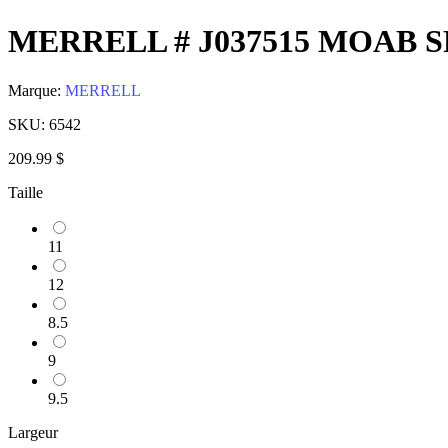
MERRELL # J037515 MOAB S
Marque:
MERRELL
SKU:
6542
209.99 $
Taille
11
12
8.5
9
9.5
Largeur