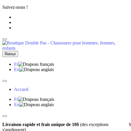
Suivez-nous !
Retour
Fr
En
Accueil
Fr
En
Livraison rapide et frais unique de 10$
(des exceptions
S
s'appliquent)