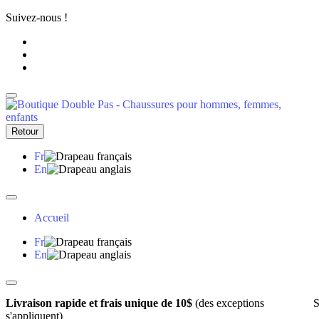
Suivez-nous !
Retour
Fr
En
Accueil
Fr
En
Livraison rapide et frais unique de 10$
(des exceptions
S
s'appliquent)