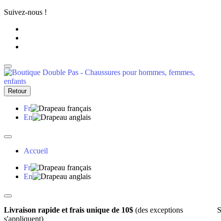
Suivez-nous !
Retour
Fr
En
Accueil
Fr
En
Livraison rapide et frais unique de 10$
(des exceptions
S
s'appliquent)