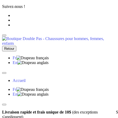
Suivez-nous !
Retour
Fr
En
Accueil
Fr
En
Livraison rapide et frais unique de 10$
(des exceptions
S
s'appliquent)