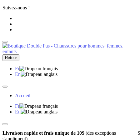
Suivez-nous !
Retour
Fr
En
Accueil
Fr
En
Livraison rapide et frais unique de 10$
(des exceptions
S
s'appliquent)