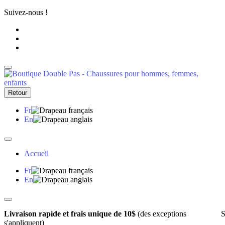
Suivez-nous !
Retour
Fr
En
Accueil
Fr
En
Livraison rapide et frais unique de 10$
(des exceptions
S
s'appliquent)