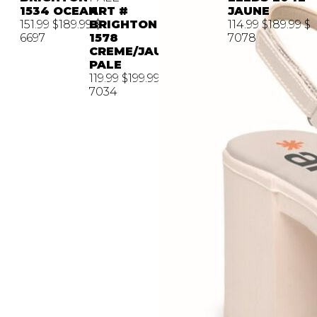
1534 OCEAN
ART #
JAUNE
151.99 $
189.99 $
BRIGHTON
114.99 $
189.99 $
6697
1578
7078
CREME/JAUNE
PALE
119.99 $
199.99 $
7034