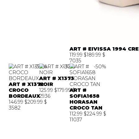
ART # EIVISSA 1994 CR
119.99 $
189.99 $
7035
-30%
-30%
-50%
ART # X1373
ART # X1372
NOIR
CROCO
125.99 $
179.99 $
ART #
BORDEAUX
2936
SOFIA1658
146.99 $
209.99 $
HORASAN
3582
CROCO TAN
112.99 $
224.99 $
11037