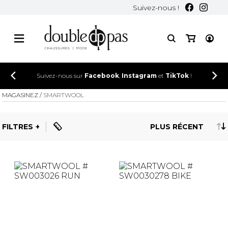
Suivez-nous !
Suivez-nous sur
Facebook
,
Instagram
et
TikTok
!
MAGASINEZ
SMARTWOOL
FILTRES