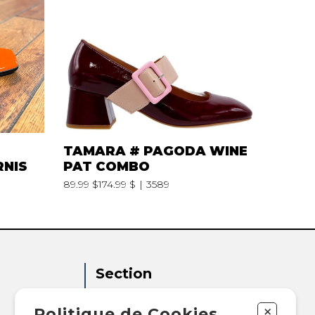
AIN
VETEMENTS
VETEMENTS
TAMARA # PAGODA WINE
RNIS
PAT COMBO
89.99 $
174.99 $
3589
Section
Femme
+
Politique de Cookies