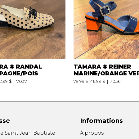
PANTOUFLES
SACS À M
FEMMES
AUTRES
HOMMES
CUIRS
UNISEXE
TISSUS
VEGAN
R
VOYAGE
RA # RANDAL
TAMARA # REINER
PAGNE/POIS
MARINE/ORANGE VE
2.99 $
7037
79.99 $
146.99 $
7036
sse
Informations
ue Saint Jean Baptiste
À propos