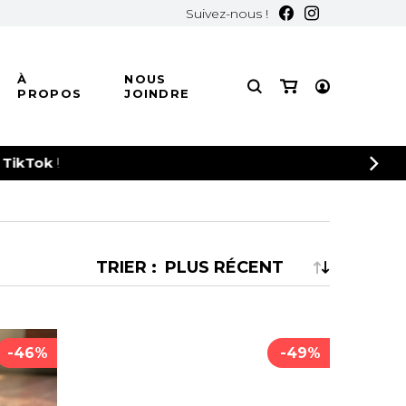
Suivez-nous !
À
NOUS
PROPOS
JOINDRE
S
S
S
CASQUETTES
TÉES
TÉES
ADULTES
TRIER :
JUNIORS
OREILLES
-46%
-49%