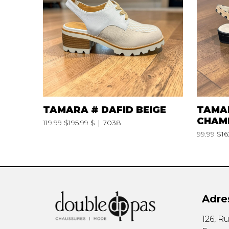
CEINTURES
ENTRETIEN
FEMMES
AUTRES
HOMMES
CIRAGES
LACETS
SEMELLES
VAPORISATEU
TAMARA # DAFID BEIGE
TAMA
CHAM
119.99 $
195.99 $
7038
99.99 $
16
Adre
126, R