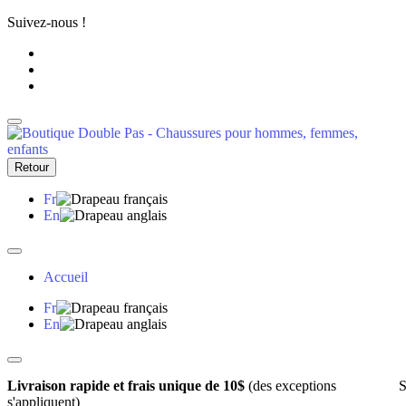
Suivez-nous !
Retour
Fr
En
Accueil
Fr
En
Livraison rapide et frais unique de 10$
(des exceptions
S
s'appliquent)