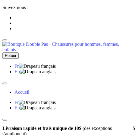
Suivez-nous !
Retour
Fr
En
Accueil
Fr
En
Livraison rapide et frais unique de 10$
(des exceptions
S
s'appliquent)